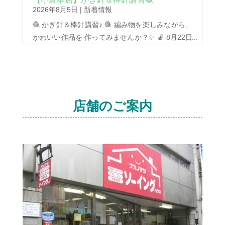
2026年8月5日
|
新着情報
🧶 かぎ針＆棒針講習♪ 🧶 編み物を楽しみながら、
かわいい作品を 作ってみませんか？✨ 🧦 8月22日
（金） 靴下づくり ⏰10:30～12:30 S・M・L・LL
サイズ対応♪ 🌼 お花のコースターづくり ⏰13:30
～15:30 お部屋を彩る、かわいい コースターが作
れます😊 初心者の方もお気軽にご参加ください✨
ご予約・お問い合わせは店舗まで📞 ※8月15日
店舗のご案内
（金）の講習はお休みとなり、...