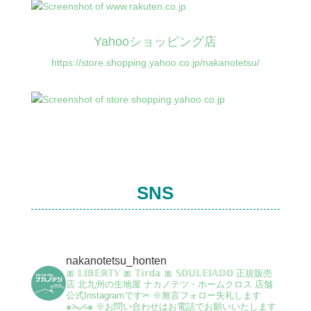
Yahooショッピング店
https://store.shopping.yahoo.co.jp/nakanotetsu/
SNS
nakanotetsu_honten
🎀 𝕃𝕀𝔹𝔼ℝ𝕋𝕐 🎀 𝕋𝕚𝕣𝕕𝕒 🎀 𝕊𝕆𝕌𝕃𝔼𝕀𝔸𝔻𝕆 正規販売
店
北九州の生地屋 ナカノテツ・ホームクロス 店舗
公式Instagramです✂︎
※無言フォロー失礼します
๑˃̵ᴗ˂̵๑
※お問い合わせはお電話でお願いいたします