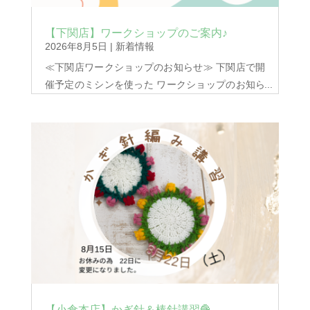
【下関店】ワークショップのご案内♪
2026年8月5日
|
新着情報
≪下関店ワークショップのお知らせ≫ 下関店で開
催予定のミシンを使った ワークショップのお知ら
せです お子さまが参加される場合は ご家族の方も
ご一緒にご参加ください ただいまご予約承り中で
す！ ➀トートバッグのワークショップ 日時 8/21
㈮ 10：30～12：30 定員 ２名 ※要予約 講習
料５００円税込 材料費別です ご予約の際にお好
きな生地とキルト生地、 テープをご購入いただき
ます ➁エチケットポーチと コードホルダーのワー
クショップ 日時 8/23(日) 10：30～12：30 定
員 3名 ※要予約...
【小倉本店】かぎ針＆棒針講習🧶