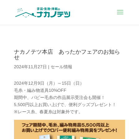
ナカノテツ本店 あったかフェアのお知ら
せ
2024年11月27日
|
セール情報
2024
年
12
月
9
日（月）～
15
日（日）
毛糸・編み物道具
10%OFF
期間中、パピー毛糸の作品展示受注会も開催！
5,500
円以上お買い上げで、便利グッズプレゼント！
※
レース糸、春夏糸は対象外です。