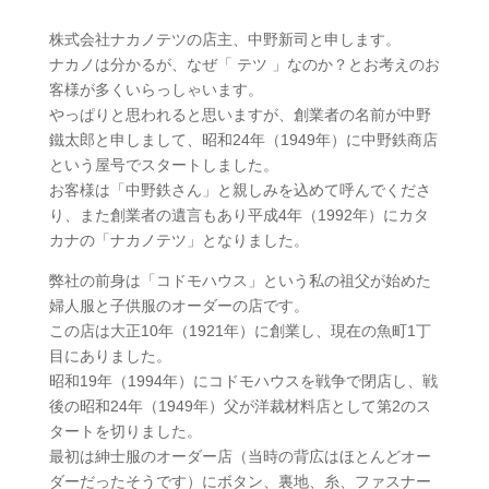
株式会社ナカノテツの店主、中野新司と申します。
ナカノは分かるが、なぜ「 テツ 」なのか？とお考えのお
客様が多くいらっしゃいます。
やっぱりと思われると思いますが、創業者の名前が中野
鐵太郎と申しまして、昭和24年（1949年）に中野鉄商店
という屋号でスタートしました。
お客様は「中野鉄さん」と親しみを込めて呼んでくださ
り、また創業者の遺言もあり平成4年（1992年）にカタ
カナの「ナカノテツ」となりました。
弊社の前身は「コドモハウス」という私の祖父が始めた
婦人服と子供服のオーダーの店です。
この店は大正10年（1921年）に創業し、現在の魚町1丁
目にありました。
昭和19年（1994年）にコドモハウスを戦争で閉店し、戦
後の昭和24年（1949年）父が洋裁材料店として第2のス
タートを切りました。
最初は紳士服のオーダー店（当時の背広はほとんどオー
ダーだったそうです）にボタン、裏地、糸、ファスナー