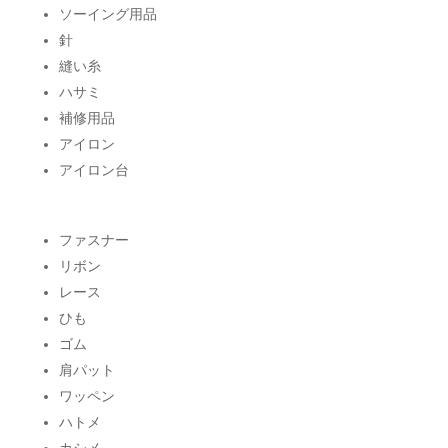
ソーイング用品
針
縫い糸
ハサミ
補修用品
アイロン
アイロン台
ファスナー
リボン
レース
ひも
ゴム
肩パット
ワッペン
ハトメ