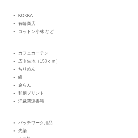
KOKKA
有輪商店
コットン小林 など
カフェカーテン
広巾生地（150ｃｍ）
ちりめん
絣
金らん
和柄プリント
洋裁関連書籍
パッチワーク用品
先染