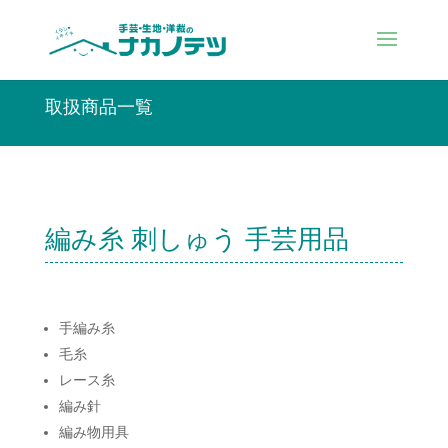
取扱商品一覧
編み糸 刺しゅう 手芸用品
手編み糸
毛糸
レース糸
編み針
編み物用具