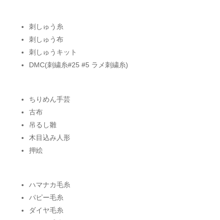
刺しゅう糸
刺しゅう布
刺しゅうキット
DMC(刺繍糸#25 #5 ラメ刺繍糸)
ちりめん手芸
古布
吊るし雛
木目込み人形
押絵
ハマナカ毛糸
パピー毛糸
ダイヤ毛糸