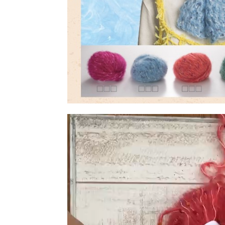
動
画
プ
レ
ー
ヤ
ー