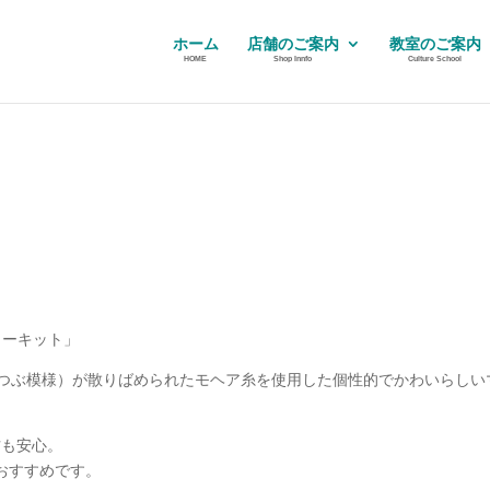
ホーム
店舗のご案内
教室のご案内
HOME
Shop Innfo
Culture School
ラーキット」
ぶつぶ模様）が散りばめられたモヘア糸を使用した個性的でかわいらしい
方も安心。
おすすめです。