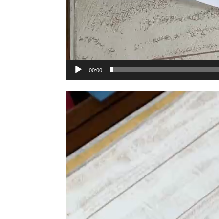
00:00
動
画
プ
レ
ー
ヤ
ー