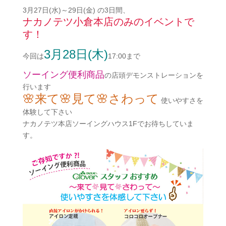
3月27日(水)～29日(金) の3日間、
ナカノテツ小倉本店のみのイベントで
す！
3月28日(木)
今回は
17:00まで
ソーイング便利商品
の店頭デモンストレーションを
行います
🌸来て🌸見て🌸さわって
使いやすさを
体験して下さい
ナカノテツ本店ソーイングハウス1Fでお待ちしていま
す。