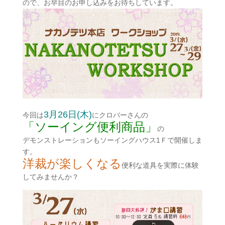
ので、お早目のお申し込みをお待ちしています。
3月26日(木)
今回は
にクロバーさんの
「ソーイング便利商品」
の
デモンストレーションもソーイングハウス1Ｆで開催しま
す。
洋裁が楽しくなる
便利な道具を実際に体験
してみませんか？